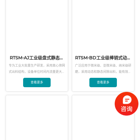
匀，粒径分布更理想。
粒团聚体解聚并磨细至微米甚至纳米级
别，是实现产品高精细度和优异分散性的
关键设备。
RTSM-AJ工业级盘式静态砂
RTSM-BD工业级棒销式动态
磨机
砂磨机
专为工业大批量生产研发，采用离心筛网
广泛应用于微米级、亚微米级、纳米级研
式出料结构，设备单位时间内流量更大，
磨，采用动态和静态间隙出料，能有效处
成品产量更高，在工业生产中可实现单机
理中高粘度物料。综合流体力学、机械性
查看更多
查看更多
循环研磨、单机倒缸研磨、双机串联研磨
能研发出效能高的棒销转子结构、棒块转
等不同研磨工艺。优化过的盘式结构及出
子结构，适用于不同粘度、不同尺寸、不
料结构使得成品研磨细度更好，粒度分布
同研磨细度及不同研磨工艺。
更加均匀，可达到D90<3μm。