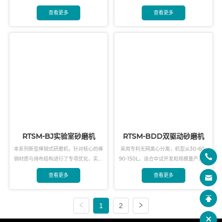
转子将动力传递给研磨介质和液体产品，
物料研磨至纳米级粒径。本设备具有能量
查看更多
查看更多
通过相互碰撞和层压，实现物料超细化破
密度高、研磨效率高、温控稳定、易清
碎的工艺目标。
洗、避免污染等特点，是实验室实现超细
研磨和分散工艺的理想选择。
RTSM-BJ实验室砂磨机
RTSM-BDD双驱动砂磨机
本系列新型棒销式研磨机，针对核心的棒
采用专利无网离心分离，机型从30-60-
销材质与排布结构进行了专项优化，实现
90-150L，适合中试开发和规模量产，研
了轻量化机身与人性化操作的结合。它不
磨介质可达到0.1mm以下，特殊的转子结
查看更多
查看更多
仅研磨效率高、效果佳，更能确保实验成
构材质和筒体设计，可将纳米硅研磨到
果具备优异的工业可放大性。我们提供两
80nm以下，大幅提高了产能效率并解决
种适配的型号，可充分满足高校及科研院
了行业内离心分离漏珠子的痛点。
1
2
所的实验探索与小批量试生产等多种应用
场景的需求。