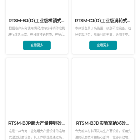
RTSM-BJ(D)工业级棒销式静
RTSM-CJ(D)工业级涡轮式静
态砂磨机
态砂磨机
根据客户实际使用情况对传统棒销砂磨机
本款设备属于高能量、级别研磨设备，粒
进行改造而成，在分散棒销材质、棒销/棒
径更加均匀，能量利用率高，适用于中低
销排布、筛网过滤面积等方面有所改进，
黏度、流动性较好的微米级和纳米级粒径
查看更多
查看更多
相比于传统砂磨机更加适用于工业级大生
需求的物料的工业级生产。
产环境下的纳米级研磨要求，研磨效率及
成品产量均有显著提升。
RTSM-BJP超大产量棒销砂磨
RTSM-BJD实验室纳米砂磨
机
机
这是一款专为工业级超大产量设计的连续
专为纳米材料研发与生产而设计，采用先
式湿法研磨设备，其工作原理是通过高速
进的研磨技术和核心部件，能够有效地将