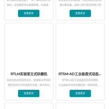
集分散和研磨功能于一体，采用自吸叶轮
实验室篮式研磨机是一种效率高的湿法研
吸料，在篮磨腔体内超细研磨，在高速分
磨分散设备。其核心特点是将研磨介质
散盘作用下产生分散，混合和循环效应的
（如锆珠）封闭在一个可升降的篮式研磨
查看更多
查看更多
原理。对涂料、农药、油墨等细度要求很
头内，工作时研磨头沉浸于料浆中高速旋
高的行业有很好的研磨效果，同时，清洗
转，实现对物料的研磨、分散和混合。它
液十分方便，残留少，经济实用。
省去了传统设备预分散的步骤，易于清洗
换色，非常适合实验室中进行小批量、多
品种的纳米级新材料研发与制备。
RTLM实验室立式砂磨机
RTSM-AD工业级盘式动态砂
磨机
采用无机封的结构设计，能够解决传统砂
RTSM-AD工业级盘式动态砂磨机

磨机使用当中机械密封泄漏、损坏的问
工业级盘式动态砂磨机是一种效率高、连
题，从而大大降低机械维护的成本。采用
续的湿法超细研磨设备。其核心工作原理
查看更多
查看更多
无筛网离心分离的出料方式，可适配超细
是通过高速旋转的研磨盘组，带动研磨介
规格直径为0.1-0.2mm氧化锆珠，使得研
质（如氧化锆珠）产生剧烈的剪切、撞击
磨效率增强，物料的颗粒变得更细、更均
和摩擦，从而在很短时间内将物料中的颗