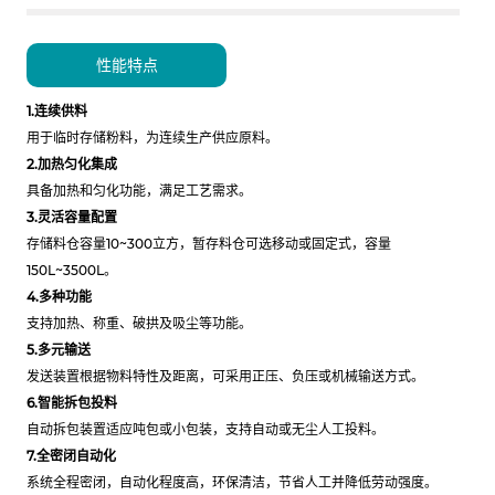
性能特点
1.连续供料
用于临时存储粉料，为连续生产供应原料。
2.加热匀化集成
具备加热和匀化功能，满足工艺需求。
3.灵活容量配置
存储料仓容量10~300立方，暂存料仓可选移动或固定式，容量
150L~3500L。
4.多种功能
支持加热、称重、破拱及吸尘等功能。
5.多元输送
发送装置根据物料特性及距离，可采用正压、负压或机械输送方式。
6.智能拆包投料
自动拆包装置适应吨包或小包装，支持自动或无尘人工投料。
7.全密闭自动化
系统全程密闭，自动化程度高，环保清洁，节省人工并降低劳动强度。