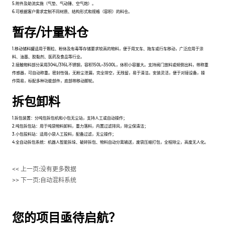
5.附件及助流实施（气垫、气动锤、空气炮）。
6.可根据客户需求定制不同材质、结构形式和规格（容积）的料仓。
暂存/计量料仓
1.移动储料罐适用于颗粒、粉体及有毒等存储要求较高的物料，便于用叉车、拖车或行车移动，广泛应用于涂
料、油墨、胶黏剂、医药及食品等行业。
2.接触物料部分采用304L/316L不锈钢，容积150L–3500L，体积小容量大。支持阀门放料或倾倒出料，带称重
传感器，可自动称重。密封性强，无粉尘泄漏，完全排空，无残留，易于清洁。安装灵活，便于对接设备，操
作简易，标配多种功能部件，底部带移动脚轮。
拆包卸料
1.拆包装置：分吨包拆包机和小包无尘站，支持人工或自动操作；
2.吨包拆包站：用于吨袋物料卸料，重力落料，内置过滤排风，除尘保清洁；
3.小包投料站：适用小袋人工投料，配备过滤，无尘操作；
4.全自动拆包系统：机器人智能拆垛、破碎拆包、物料自动分离输送，废袋压缩打包，全程除尘，高度无人化。
<< 上一页:
没有更多数据
>> 下一页:
自动混料系统
您的项目亟待启航？